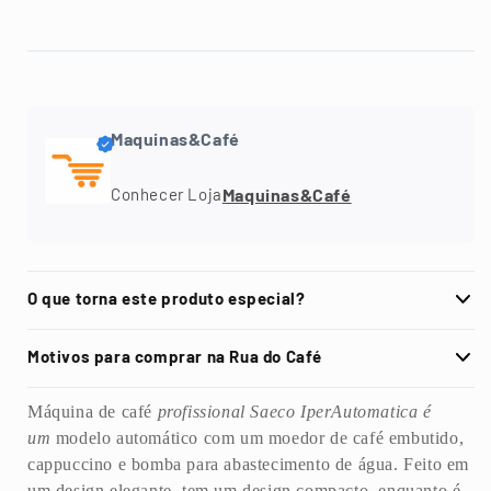
quantidade
quantidade
de
de
Maquina
Maquina
Saeco
Saeco
Cafeteira
Cafeteira
Espresso
Espresso
Maquinas&Café
8
8
Sabores
Sabores
Maquinas&Café
Conhecer Loja
IperAutomática
IperAutomática
Italiana
Italiana
Vending
Vending
com
com
Moedor
Moedor
O que torna este produto especial?
Motivos para comprar na Rua do Café
Máquina de café
profissional Saeco IperAutomatica é
um
modelo automático com um moedor de café embutido,
cappuccino e bomba para abastecimento de água. Feito em
um design elegante, tem um design compacto, enquanto é