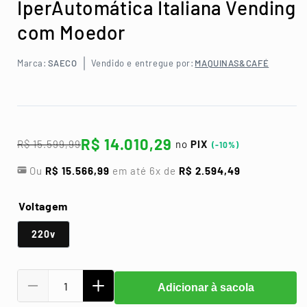
IperAutomática Italiana Vending
com Moedor
Marca:
SAECO
Vendido e entregue por:
MAQUINAS&CAFÉ
R$ 14.010,29
R$ 15.599,99
no
PIX
(-10%)
Ou
R$ 15.566,99
em até
6
x de
R$ 2.594,49
Voltagem
220v
Adicionar à sacola
Diminuir
Aumentar
a
a