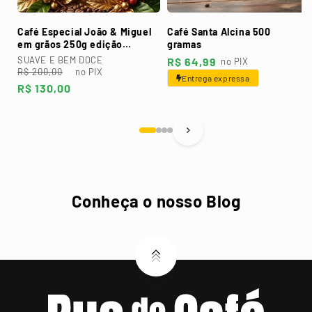
Café Especial João & Miguel
Café Santa Alcina 500
em grãos 250g edição
gramas
dourada
SUAVE E BEM DOCE
Preço
R$ 64,99
no PIX
Preço
Preço
R$ 200,00
no PIX
normal
Entrega expressa
normal
promocional
R$ 130,00
Conheça o nosso Blog