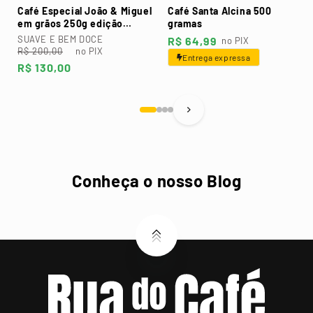
Café Especial João & Miguel
Café Santa Alcina 500
em grãos 250g edição
gramas
dourada
SUAVE E BEM DOCE
Preço
R$ 64,99
no PIX
Preço
Preço
R$ 200,00
no PIX
normal
Entrega expressa
normal
promocional
R$ 130,00
Conheça o nosso Blog