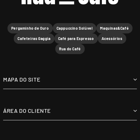
Pergaminho de Ouro
Cappuccino Solúvel
Maquinas&Café
Cafeteiras Gaggia
Café para Espresso
Acessórios
Rua do Café
MAPA DO SITE
Cafés
Máquinas
ÁREA DO CLIENTE
Acessórios
Minha Conta
Meus Pedidos