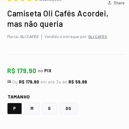
1
2
3
4
Share
na
na
na
na
janela
janela
janela
janela
Camiseta Oli Cafés Acordei,
modal
modal
modal
modal
mas não queria
Marca:
OLI CAFÉS
Vendido e entregue por:
OLI CAFÉS
R$ 179,90
no
PIX
Ou
R$ 179,90
em até
3
x de
R$ 59,96
TAMANHO
P
M
G
GG