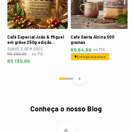
Café Especial João & Miguel
Café Santa Alcina 500
em grãos 250g edição
gramas
dourada
SUAVE E BEM DOCE
Preço
R$ 64,99
no PIX
Preço
Preço
R$ 200,00
no PIX
normal
Entrega expressa
normal
promocional
R$ 130,00
Conheça o nosso Blog