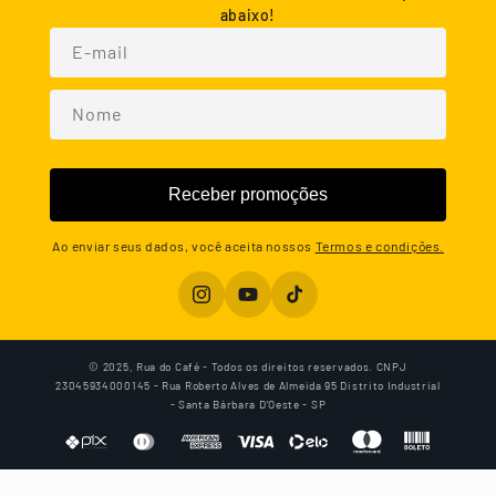
abaixo!
E-mail
Nome
Receber promoções
Ao enviar seus dados, você aceita nossos
Termos e condições.
Instagram
YouTube
TikTok
© 2025, Rua do Café - Todos os direitos reservados. CNPJ
23045934000145 - Rua Roberto Alves de Almeida 95 Distrito Industrial
- Santa Bárbara D'Oeste - SP
Formas
de
pagamento