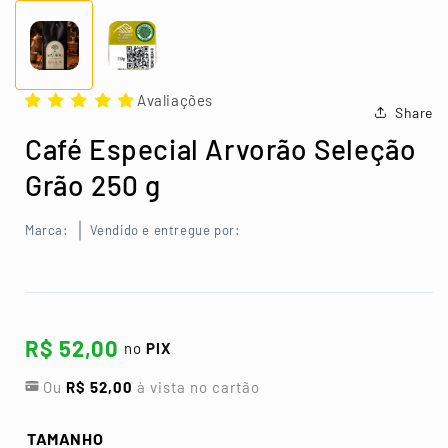
Abrir
mídia
1
na
janela
Abrir
Abrir
modal
mídia
mídia
Avaliações
1
2
Share
na
na
janela
janela
Café Especial Arvorão Seleção
modal
modal
Grão 250 g
Marca:
Vendido e entregue por:
R$ 52,00
no
PIX
Ou
R$ 52,00
à vista no cartão
TAMANHO