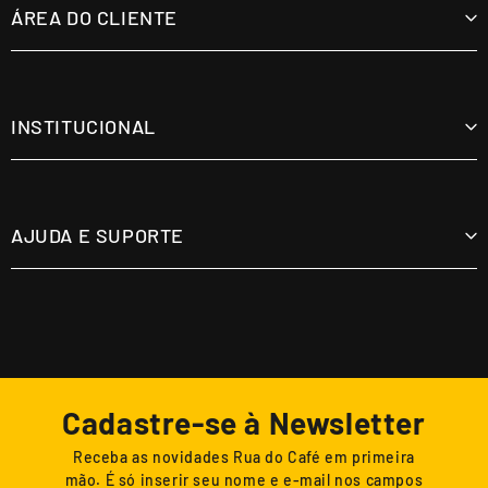
Máquinas
ÁREA DO CLIENTE
Acessórios
Minha Conta
Meus Pedidos
INSTITUCIONAL
Meus Endereços
Saiba Mais Sobre Nosso Marketplace
Ajuda
Política de Privacidade
AJUDA E SUPORTE
Política de Trocas
Fale conosco
Devolução e Reembolso
Dúvidas frequentes
Política de Frete
E-mail: suporte@ruadocafe.com.br
Cadastre-se à Newsletter
Televendas: 19 99254-0332
Receba as novidades Rua do Café em primeira
mão. É só inserir seu nome e e-mail nos campos