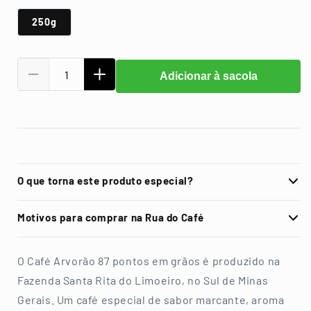
250g
Adicionar à sacola
Diminuir
Aumentar
a
a
quantidade
quantidade
de
de
Café
Café
Especial
Especial
Arvorão
Arvorão
O que torna este produto especial?
Seleção
Seleção
Grão
Grão
250
250
Motivos para comprar na Rua do Café
g
g
O Café Arvorão 87 pontos em grãos é produzido na
Fazenda Santa Rita do Limoeiro, no Sul de Minas
Gerais. Um café especial de sabor marcante, aroma