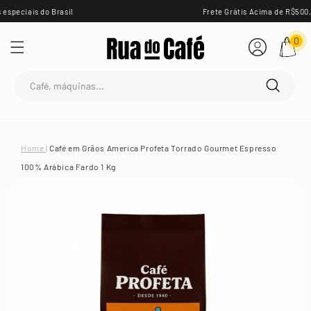
Pular
Frete Grátis Acima de R$500,00 Sul e Sudeste
para o
conteúdo
Fazer
Minha
0
login
Sacola
Home
|
Café em Grãos America Profeta Torrado Gourmet Espresso
100% Arábica Fardo 1 Kg
Pular para
as
informações
do produto