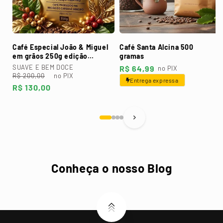
Café Especial João & Miguel
Café Santa Alcina 500
em grãos 250g edição
gramas
dourada
SUAVE E BEM DOCE
Preço
R$ 64,99
no PIX
Preço
Preço
R$ 200,00
no PIX
normal
Entrega expressa
normal
promocional
R$ 130,00
Conheça o nosso Blog