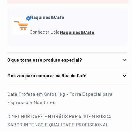
Profeta
Profeta
Torrado
Torrado
Gourmet
Gourmet
Maquinas&Café
Espresso
Espresso
100%
100%
Maquinas&Café
Conhecer Loja
arábica
arábica
Fardo
Fardo
1
1
Kg
Kg
O que torna este produto especial?
Motivos para comprar na Rua do Café
Café Profeta em Grãos 1kg - Torra Especial para
Espresso e Moedores
O MELHOR CAFÉ EM GRÃOS PARA QUEM BUSCA
SABOR INTENSO E QUALIDADE PROFISSIONAL