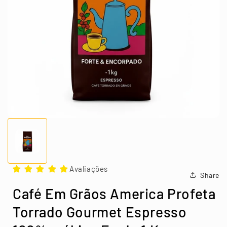
Abrir
mídia
1
na
janela
Abrir
modal
mídia
Avaliações
1
Share
na
janela
Café Em Grãos America Profeta
modal
Torrado Gourmet Espresso