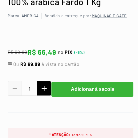
100% arábica Fardo 1 Kg
Marca:
AMERICA
Vendido e entregue por:
MAQUINAS E CAFÉ
R$ 66,49
R$ 69,99
no
PIX
(-5%)
Ou
R$ 69,99
à vista no cartão
Adicionar à sacola
Diminuir
Aumentar
a
a
quantidade
quantidade
de
de
Café
Café
Em
Em
Grãos
Grãos
* ATENÇÃO:
Torra 20/05
America
America